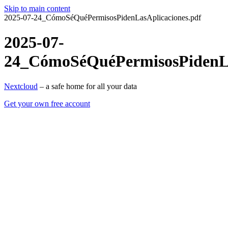
Skip to main content
2025-07-24_CómoSéQuéPermisosPidenLasAplicaciones.pdf
2025-07-
24_CómoSéQuéPermisosPidenLa
Nextcloud
– a safe home for all your data
Get your own free account