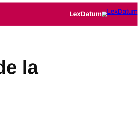
LexDatum
de la