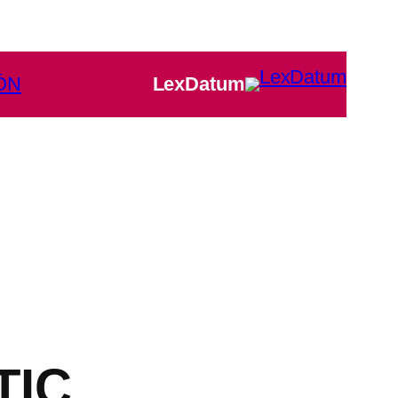
ÓN
LexDatum
TIC